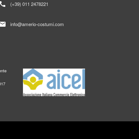
call
(+39) 011 2478221
mail
info@amerio-costumi.com
ente
017