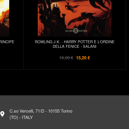
ROWLING J.K. - HARRY POTTER E L'ORDINE
PRINCIPE
DELLA FENICE - SALANI
16,00 €
15,20 €
C.so Vercelli, 71/D - 10155 Torino
ocation_on
(TO) - ITALY