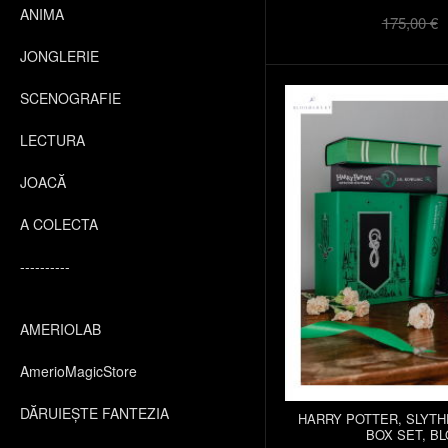
ANIMA
175,00 €
JONGLERIE
SCENOGRAFIE
LECTURA
JOACĂ
A COLECTA
----------
AMERIOLAB
AmerioMagicStore
DĂRUIEȘTE FANTEZIA
HARRY POTTER, SLYTH
BOX SET, B