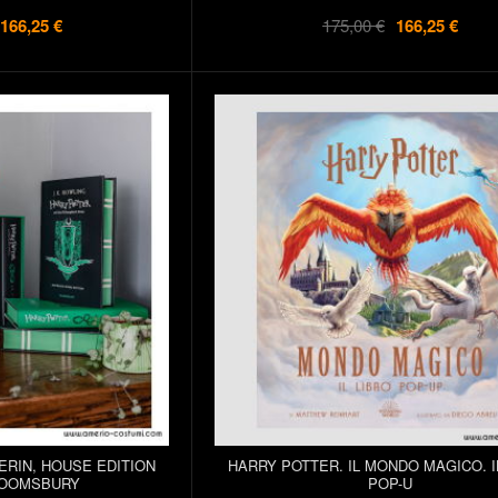
166,25 €
175,00 €
166,25 €
ERIN, HOUSE EDITION
HARRY POTTER. IL MONDO MAGICO. I
LOOMSBURY
POP-U