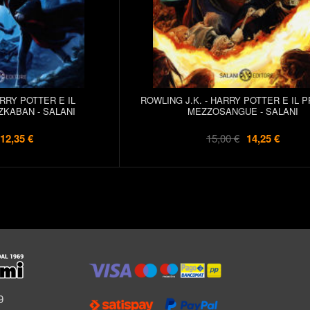
ROWLING J.K. - HARRY POTTER E IL 
ARRY POTTER E IL
MEZZOSANGUE - SALANI
ZKABAN - SALANI
15,00 €
14,25 €
12,35 €
l
9