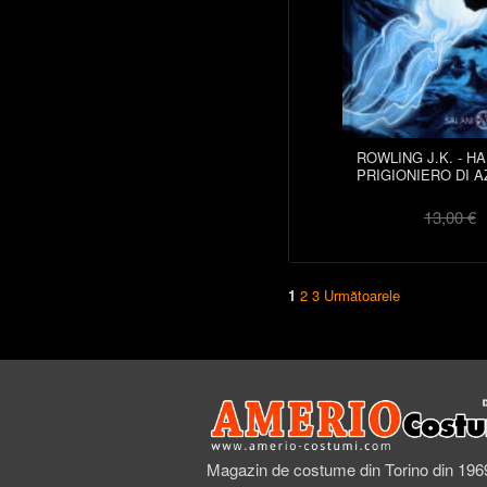
ROWLING J.K. - H
PRIGIONIERO DI A
13,00 €
1
2
3
Următoarele
Magazin de costume din Torino din 196