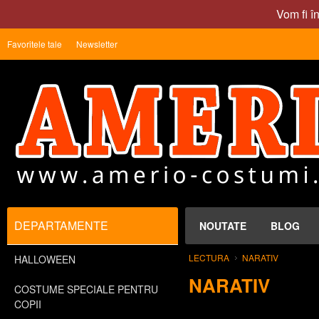
Vom fi î
Favoritele tale
Newsletter
DEPARTAMENTE
NOUTATE
BLOG
LECTURA
NARATIV
HALLOWEEN
NARATIV
COSTUME SPECIALE PENTRU
COPII