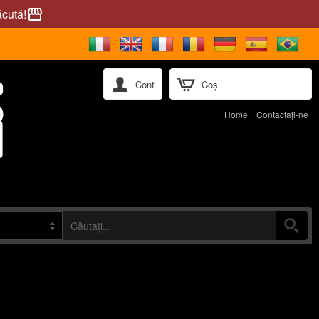
ăcută!
storefront
Cont
Coș
Home
Contactaţi-ne