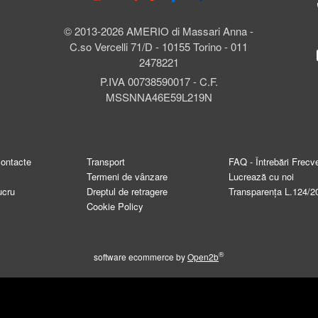
© 2013-2026 AMERIO di Massari Anna -
C.so Vercelli 71/D - 10155 Torino - 011
2478221
P.IVA 00738590017 - C.F.
MSSNNA46E59L219N
contacte
Transport
FAQ - Întrebări Frecv
Termeni de vânzare
Lucrează cu noi
ucru
Dreptul de retragere
Transparența L.124/2
Cookie Policy
®
software ecommerce by
Open2b