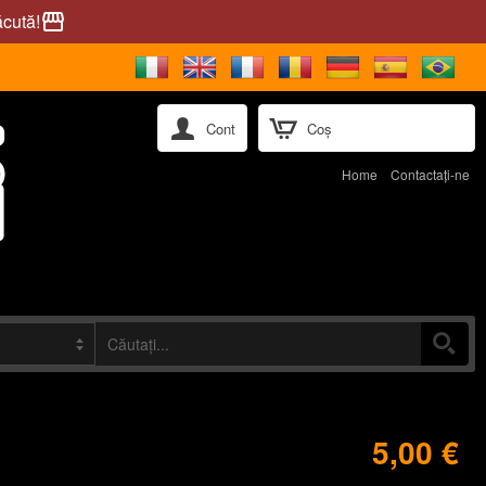
ăcută!
storefront
Cont
Coș
Home
Contactaţi-ne
5,00 €