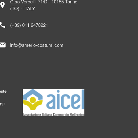
C.so Vercelli, 71/D - 10155 Torino
ocation_on
(TO) - ITALY
call
(+39) 011 2478221
mail
info@amerio-costumi.com
ente
017