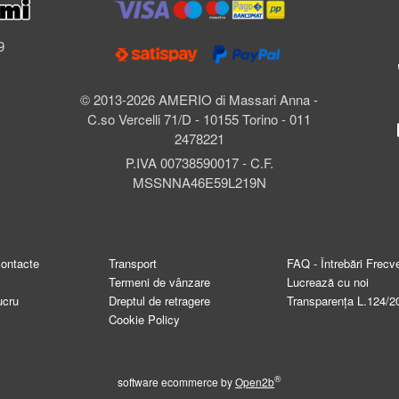
l
9
© 2013-2026 AMERIO di Massari Anna -
C.so Vercelli 71/D - 10155 Torino - 011
2478221
P.IVA 00738590017 - C.F.
MSSNNA46E59L219N
contacte
Transport
FAQ - Întrebări Frecv
Termeni de vânzare
Lucrează cu noi
ucru
Dreptul de retragere
Transparența L.124/2
Cookie Policy
®
software ecommerce by
Open2b