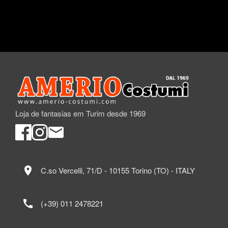
Loja de fantasias em Turim desde 1969
location_on
C.so Vercelli, 71/D - 10155 Torino (TO) - ITALY
call
(+39) 011 2478221