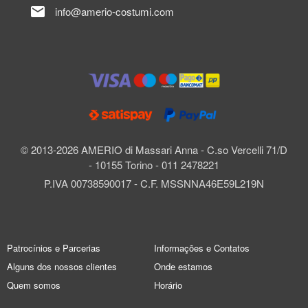
mail
info@amerio-costumi.com
© 2013-2026 AMERIO di Massari Anna - C.so Vercelli 71/D
- 10155 Torino - 011 2478221
P.IVA 00738590017 - C.F. MSSNNA46E59L219N
Patrocínios e Parcerias
Informações e Contatos
Alguns dos nossos clientes
Onde estamos
Quem somos
Horário