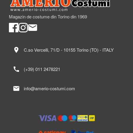
Magazin de costume din Torino din 1969
location_on
C.so Vercelli, 71/D - 10155 Torino (TO) - ITALY
call
(+39) 011 2478221
mail
info@amerio-costumi.com