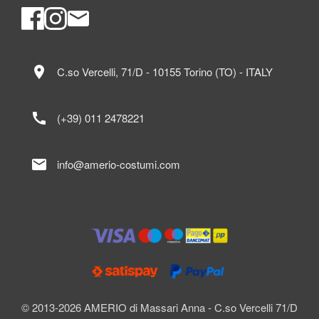
location_on
C.so Vercelli, 71/D - 10155 Torino (TO) - ITALY
call
(+39) 011 2478221
mail
info@amerio-costumi.com
© 2013-2026 AMERIO di Massari Anna - C.so Vercelli 71/D