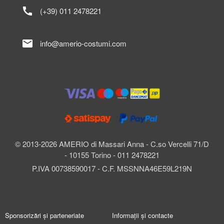
call
(+39) 011 2478221
mail
info@amerio-costumi.com
© 2013-2026 AMERIO di Massari Anna - C.so Vercelli 71/D
- 10155 Torino - 011 2478221
P.IVA 00738590017 - C.F. MSSNNA46E59L219N
Sponsorizări și parteneriate
Informații și contacte