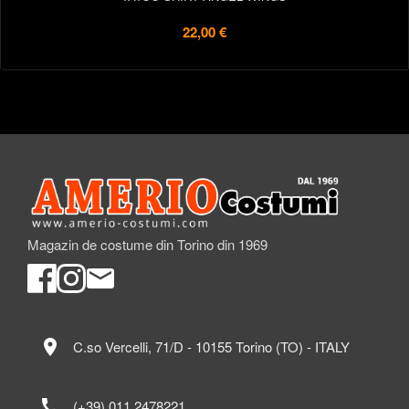
22,00 €
Magazin de costume din Torino din 1969
location_on
C.so Vercelli, 71/D - 10155 Torino (TO) - ITALY
call
(+39) 011 2478221