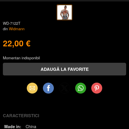
WD-7122T
din
Widmann
22,00 €
Momentan indisponibil
Email
Facebook
X
WhatsApp
Pinterest
(Twitter)
CARACTERISTICI
Made in:
China