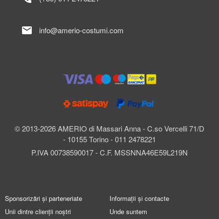
mail
info@amerio-costumi.com
© 2013-2026 AMERIO di Massari Anna - C.so Vercelli 71/D
- 10155 Torino - 011 2478221
P.IVA 00738590017 - C.F. MSSNNA46E59L219N
Sponsorizări și parteneriate
Informații și contacte
Unii dintre clienții noștri
Unde suntem