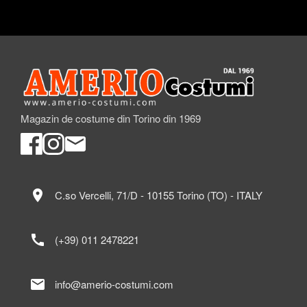
Magazin de costume din Torino din 1969
location_on
C.so Vercelli, 71/D - 10155 Torino (TO) - ITALY
call
(+39) 011 2478221
mail
info@amerio-costumi.com