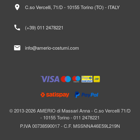
location_on
C.so Vercelli, 71/D - 10155 Torino (TO) - ITALY
call
(+39) 011 2478221
mail
info@amerio-costumi.com
© 2013-2026 AMERIO di Massari Anna - C.so Vercelli 71/D
- 10155 Torino - 011 2478221
P.IVA 00738590017 - C.F. MSSNNA46E59L219N