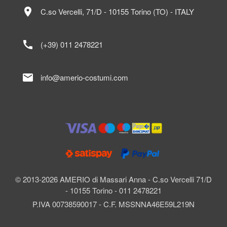
location_on
C.so Vercelli, 71/D - 10155 Torino (TO) - ITALY
call
(+39) 011 2478221
mail
info@amerio-costumi.com
© 2013-2026 AMERIO di Massari Anna - C.so Vercelli 71/D
- 10155 Torino - 011 2478221
P.IVA 00738590017 - C.F. MSSNNA46E59L219N