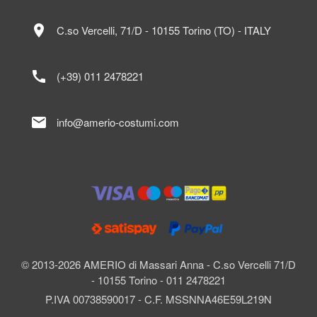
location_on
C.so Vercelli, 71/D - 10155 Torino (TO) - ITALY
call
(+39) 011 2478221
mail
info@amerio-costumi.com
© 2013-2026 AMERIO di Massari Anna - C.so Vercelli 71/D
- 10155 Torino - 011 2478221
P.IVA 00738590017 - C.F. MSSNNA46E59L219N