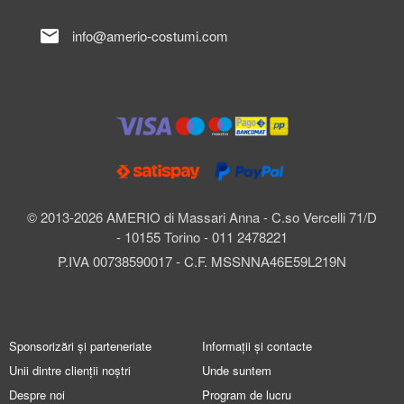
mail
info@amerio-costumi.com
© 2013-2026 AMERIO di Massari Anna - C.so Vercelli 71/D
- 10155 Torino - 011 2478221
P.IVA 00738590017 - C.F. MSSNNA46E59L219N
Sponsorizări și parteneriate
Informații și contacte
Unii dintre clienții noștri
Unde suntem
Despre noi
Program de lucru