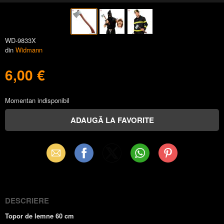
WD-9833X
din
Widmann
6,00 €
Momentan indisponibil
Email
Facebook
X
WhatsApp
Pinterest
(Twitter)
DESCRIERE
Topor de lemne 60 cm