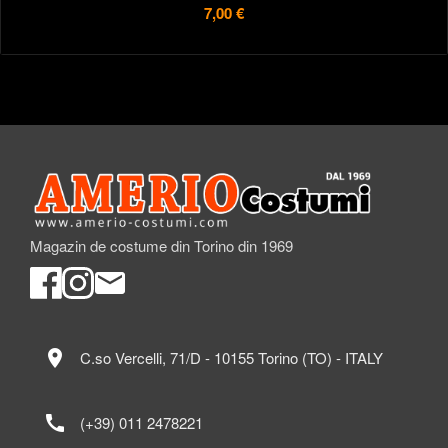
7,00 €
Magazin de costume din Torino din 1969
location_on
C.so Vercelli, 71/D - 10155 Torino (TO) - ITALY
call
(+39) 011 2478221