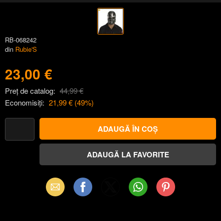
RB-068242
din
Rubie'S
23,00 €
Preț de catalog:
44,99 €
Economisiți:
21,99 €
(
49
%)
Email
Facebook
X
WhatsApp
Pinterest
(Twitter)