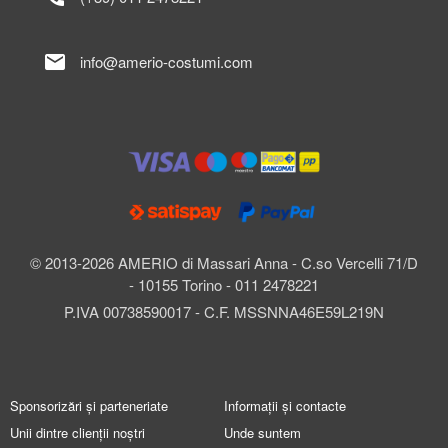
mail
info@amerio-costumi.com
© 2013-2026 AMERIO di Massari Anna - C.so Vercelli 71/D
- 10155 Torino - 011 2478221
P.IVA 00738590017 - C.F. MSSNNA46E59L219N
Sponsorizări și parteneriate
Informații și contacte
Unii dintre clienții noștri
Unde suntem