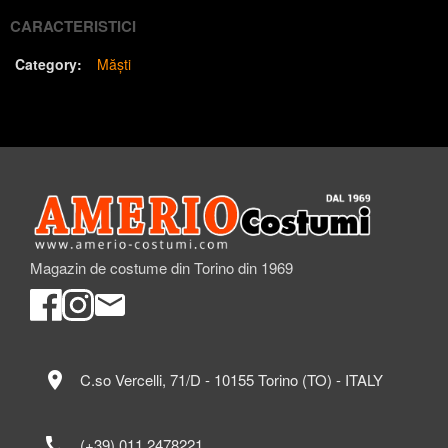
CARACTERISTICI
Category:
Măști
Magazin de costume din Torino din 1969
location_on
C.so Vercelli, 71/D - 10155 Torino (TO) - ITALY
call
(+39) 011 2478221