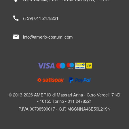
call
(+39) 011 2478221
mail
info@amerio-costumi.com
© 2013-2026 AMERIO di Massari Anna - C.so Vercelli 71/D
- 10155 Torino - 011 2478221
P.IVA 00738590017 - C.F. MSSNNA46E59L219N