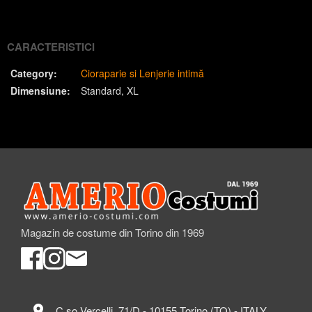
(Twitter)
CARACTERISTICI
Category:
Cioraparie si Lenjerie intimă
Dimensiune:
Standard
XL
Magazin de costume din Torino din 1969
location_on
C.so Vercelli, 71/D - 10155 Torino (TO) - ITALY