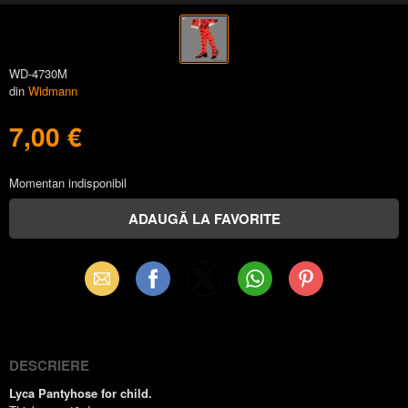
WD-4730M
din
Widmann
7,00 €
Momentan indisponibil
Email
Facebook
X
WhatsApp
Pinterest
(Twitter)
DESCRIERE
Lyca Pantyhose for child.