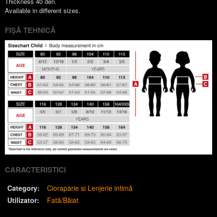
Thickness 40 den.
Available in different sizes.
FIȘĂ TEHNICĂ
CARACTERISTICI
Category:
Cioraparie si Lenjerie intimă
Utilizator:
Fată/Băiat