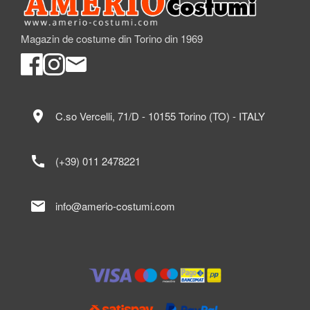
Magazin de costume din Torino din 1969
location_on
C.so Vercelli, 71/D - 10155 Torino (TO) - ITALY
call
(+39) 011 2478221
mail
info@amerio-costumi.com