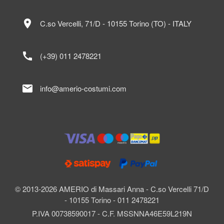
location_on
C.so Vercelli, 71/D - 10155 Torino (TO) - ITALY
call
(+39) 011 2478221
mail
info@amerio-costumi.com
© 2013-2026 AMERIO di Massari Anna - C.so Vercelli 71/D
- 10155 Torino - 011 2478221
P.IVA 00738590017 - C.F. MSSNNA46E59L219N