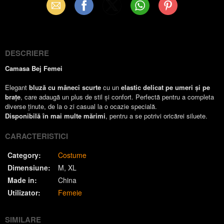
Email
Facebook
X
WhatsApp
Pinterest
(Twitter)
DESCRIERE
Camasa Bej Femei
Elegant
bluză cu mâneci scurte
cu un
elastic delicat pe umeri și pe
brațe
, care adaugă un plus de stil și confort. Perfectă pentru a completa
diverse ținute, de la o zi casual la o ocazie specială.
Disponibilă în mai multe mărimi
, pentru a se potrivi oricărei siluete.
CARACTERISTICI
Category:
Costume
Dimensiune:
M
XL
Made in:
China
Utilizator:
Femeie
SIMILARE