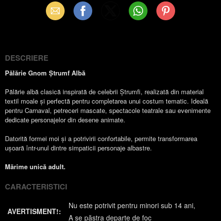
Email
Facebook
X
WhatsApp
Pinterest
(Twitter)
DESCRIERE
Pălărie Gnom Ștrumf Albă
Pălărie albă clasică inspirată de celebrii Ștrumfi, realizată din material
textil moale și perfectă pentru completarea unui costum tematic. Ideală
pentru Carnaval, petreceri mascate, spectacole teatrale sau evenimente
dedicate personajelor din desene animate.
Datorită formei moi și a potrivirii confortabile, permite transformarea
ușoară într-unul dintre simpaticii personaje albastre.
Mărime unică adult.
CARACTERISTICI
Nu este potrivit pentru minori sub 14 ani
AVERTISMENT!:
A se păstra departe de foc