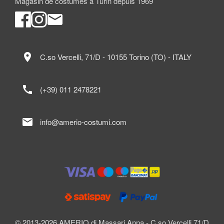
Magasin de costumes à Turin depuis 1969
location_on
C.so Vercelli, 71/D - 10155 Torino (TO) - ITALY
call
(+39) 011 2478221
mail
info@amerio-costumi.com
© 2013-2026 AMERIO di Massari Anna - C.so Vercelli 71/D