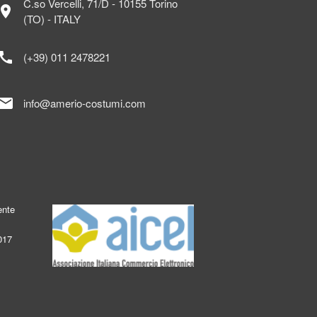
C.so Vercelli, 71/D - 10155 Torino
ocation_on
(TO) - ITALY
call
(+39) 011 2478221
mail
info@amerio-costumi.com
ente
017