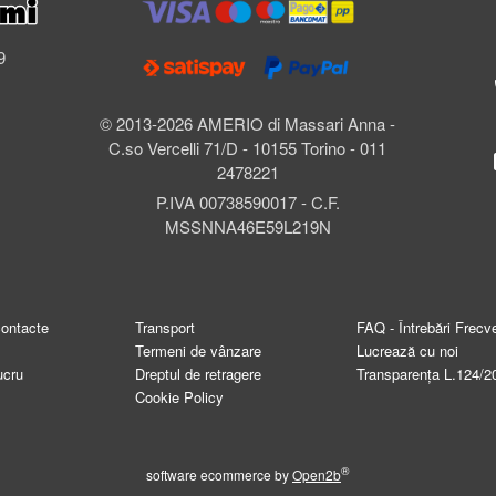
l
9
© 2013-2026 AMERIO di Massari Anna -
C.so Vercelli 71/D - 10155 Torino - 011
2478221
P.IVA 00738590017 - C.F.
MSSNNA46E59L219N
contacte
Transport
FAQ - Întrebări Frecv
Termeni de vânzare
Lucrează cu noi
ucru
Dreptul de retragere
Transparența L.124/2
Cookie Policy
®
software ecommerce by
Open2b