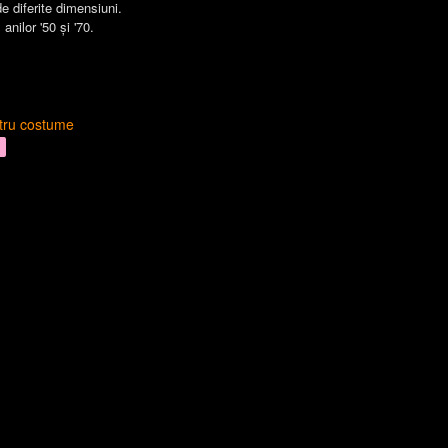
e diferite dimensiuni.
l anilor '50 și '70.
ntru costume