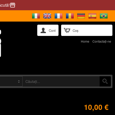
ăcută!
storefront
Cont
Coș
Home
Contactaţi-ne
10,00 €