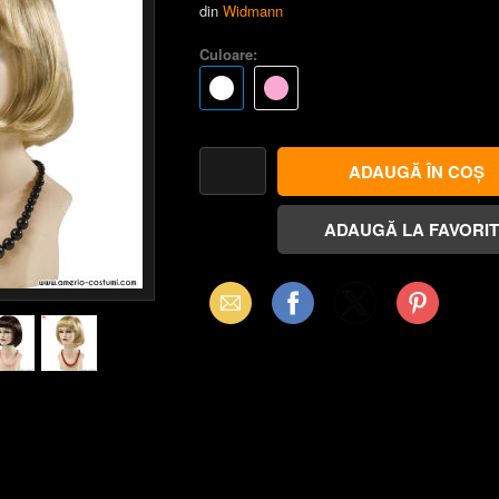
din
Widmann
Culoare:
Email
Facebook
X
Pinterest
(Twitter)