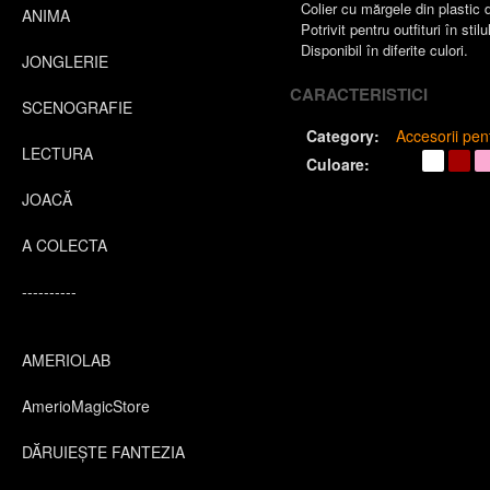
Colier cu mărgele din plastic d
ANIMA
Potrivit pentru outfituri în stilu
Disponibil în diferite culori.
JONGLERIE
CARACTERISTICI
SCENOGRAFIE
Category:
Accesorii pe
LECTURA
Culoare:
JOACĂ
A COLECTA
----------
AMERIOLAB
AmerioMagicStore
DĂRUIEȘTE FANTEZIA