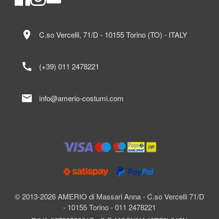
location_on
C.so Vercelli, 71/D - 10155 Torino (TO) - ITALY
call
(+39) 011 2478221
mail
info@amerio-costumi.com
© 2013-2026 AMERIO di Massari Anna - C.so Vercelli 71/D
- 10155 Torino - 011 2478221