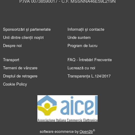
P.IVA 00738590017 - C.F. MSSNNA46E59L219N
Sponsorizări și parteneriate
Informații și contacte
Unii dintre clienții noștri
Unde suntem
Despre noi
Program de lucru
Transport
FAQ - Întrebări Frecvente
Termeni de vânzare
Lucrează cu noi
Dreptul de retragere
Transparența L.124/2017
Cookie Policy
®
software ecommerce by
Open2b