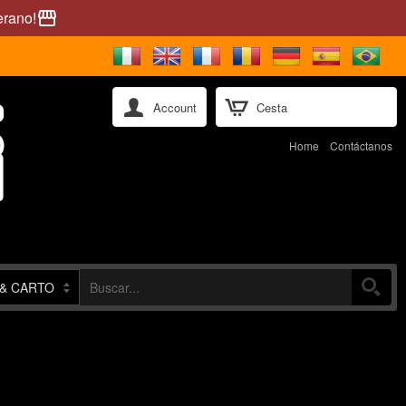
erano!
storefront
Account
Cesta
Home
Contáctanos