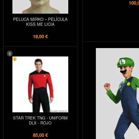
100,
PELUCA MIRKO – PELÍCULA
KISS ME LICIA
18,00 €
5
STAR TREK TNG - UNIFORM
DLX - ROJO
85,00 €