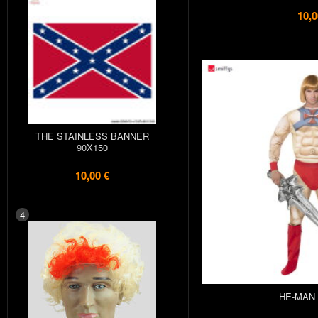
10,0
THE STAINLESS BANNER
90X150
10,00 €
4
HE-MAN