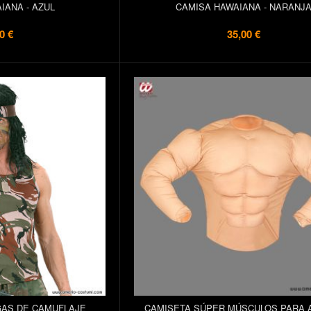
IANA - AZUL
CAMISA HAWAIANA - NARANJ
0 €
35,00 €
GAS DE CAMUFLAJE
CAMISETA SÚPER MÚSCULOS PARA 