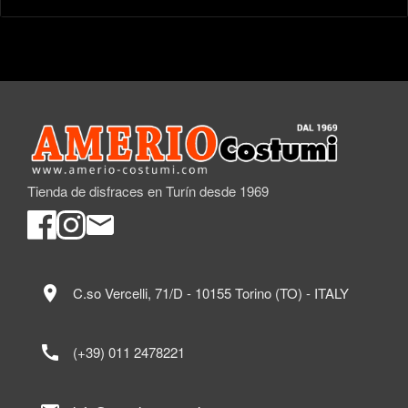
Tienda de disfraces en Turín desde 1969
location_on
C.so Vercelli, 71/D - 10155 Torino (TO) - ITALY
call
(+39) 011 2478221