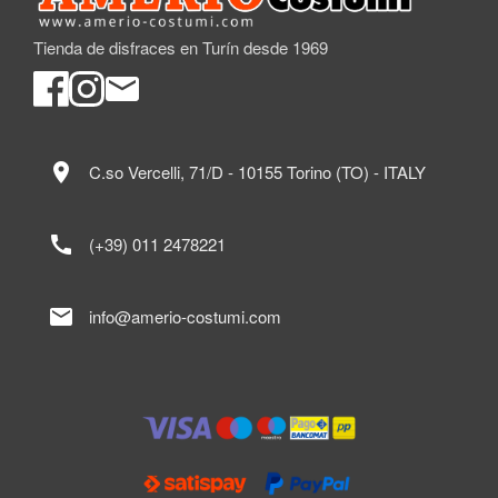
Tienda de disfraces en Turín desde 1969
location_on
C.so Vercelli, 71/D - 10155 Torino (TO) - ITALY
call
(+39) 011 2478221
mail
info@amerio-costumi.com