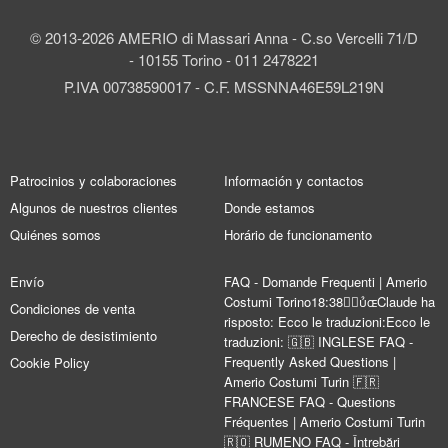
© 2013-2026 AMERIO di Massari Anna - C.so Vercelli 71/D
- 10155 Torino - 011 2478221
P.IVA 00738590017 - C.F. MSSNNA46E59L219N
Patrocinios y colaboraciones
Información y contactos
Algunos de nuestros clientes
Donde estamos
Quiénes somos
Horário de funcionamento
Envío
FAQ - Domande Frequenti | Amerio
Costumi Torino18:38Claude ha
Condiciones de venta
risposto: Ecco le traduzioni:Ecco le
Derecho de desistimiento
traduzioni: 🇬🇧 INGLESE FAQ -
Frequently Asked Questions |
Cookie Policy
Amerio Costumi Turin 🇫🇷
FRANCESE FAQ - Questions
Fréquentes | Amerio Costumi Turin
🇷🇴 RUMENO FAQ - Întrebări