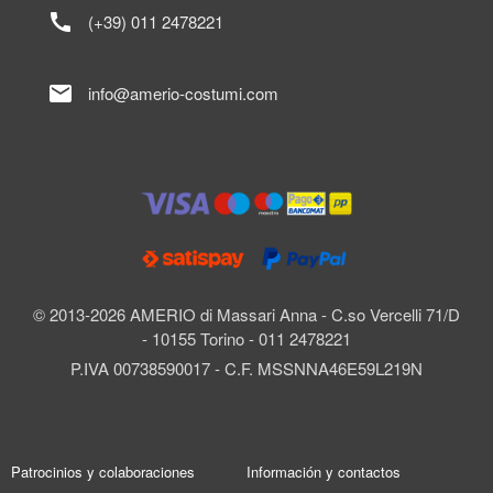
call
(+39) 011 2478221
mail
info@amerio-costumi.com
© 2013-2026 AMERIO di Massari Anna - C.so Vercelli 71/D
- 10155 Torino - 011 2478221
P.IVA 00738590017 - C.F. MSSNNA46E59L219N
Patrocinios y colaboraciones
Información y contactos