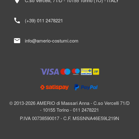
location_on
C.so Vercelli, 71/D - 10155 Torino (TO) - ITALY
call
(+39) 011 2478221
mail
info@amerio-costumi.com
© 2013-2026 AMERIO di Massari Anna - C.so Vercelli 71/D
- 10155 Torino - 011 2478221
P.IVA 00738590017 - C.F. MSSNNA46E59L219N