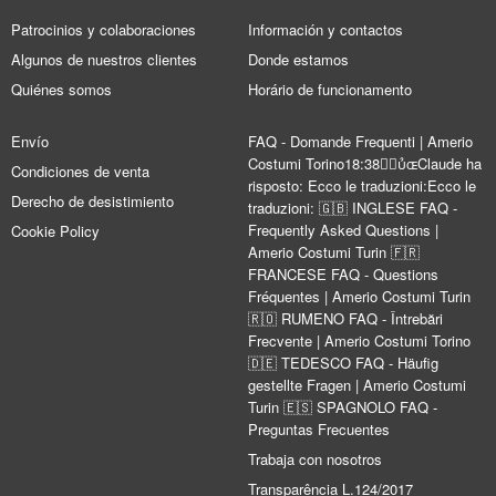
Patrocinios y colaboraciones
Información y contactos
Algunos de nuestros clientes
Donde estamos
Quiénes somos
Horário de funcionamento
Envío
FAQ - Domande Frequenti | Amerio
Costumi Torino18:38Claude ha
Condiciones de venta
risposto: Ecco le traduzioni:Ecco le
Derecho de desistimiento
traduzioni: 🇬🇧 INGLESE FAQ -
Frequently Asked Questions |
Cookie Policy
Amerio Costumi Turin 🇫🇷
FRANCESE FAQ - Questions
Fréquentes | Amerio Costumi Turin
🇷🇴 RUMENO FAQ - Întrebări
Frecvente | Amerio Costumi Torino
🇩🇪 TEDESCO FAQ - Häufig
gestellte Fragen | Amerio Costumi
Turin 🇪🇸 SPAGNOLO FAQ -
Preguntas Frecuentes
Trabaja con nosotros
Transparência L.124/2017