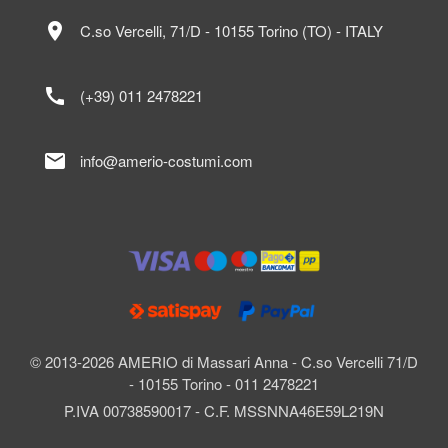
location_on
C.so Vercelli, 71/D - 10155 Torino (TO) - ITALY
call
(+39) 011 2478221
mail
info@amerio-costumi.com
© 2013-2026 AMERIO di Massari Anna - C.so Vercelli 71/D
- 10155 Torino - 011 2478221
P.IVA 00738590017 - C.F. MSSNNA46E59L219N