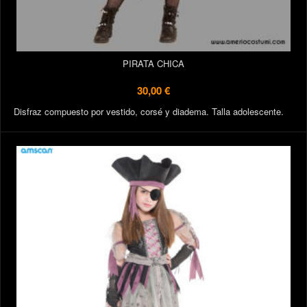
PIRATA CHICA
30,00 €
Disfraz compuesto por vestido, corsé y diadema. Talla adolescente.