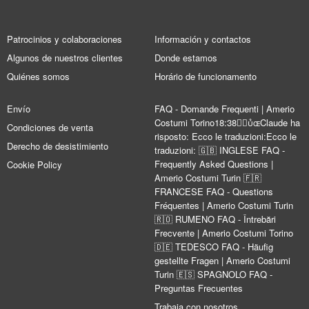
Patrocinios y colaboraciones
Información y contactos
Algunos de nuestros clientes
Donde estamos
Quiénes somos
Horário de funcionamento
Envío
FAQ - Domande Frequenti | Amerio
Costumi Torino18:38Claude ha
Condiciones de venta
risposto: Ecco le traduzioni:Ecco le
Derecho de desistimiento
traduzioni: 🇬🇧 INGLESE FAQ -
Frequently Asked Questions |
Cookie Policy
Amerio Costumi Turin 🇫🇷
FRANCESE FAQ - Questions
Fréquentes | Amerio Costumi Turin
🇷🇴 RUMENO FAQ - Întrebări
Frecvente | Amerio Costumi Torino
🇩🇪 TEDESCO FAQ - Häufig
gestellte Fragen | Amerio Costumi
Turin 🇪🇸 SPAGNOLO FAQ -
Preguntas Frecuentes
Trabaja con nosotros