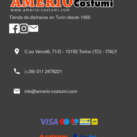
Tienda de disfraces en Turín desde 1969
location_on
C.so Vercelli, 71/D - 10155 Torino (TO) - ITALY
call
(+39) 011 2478221
mail
info@amerio-costumi.com