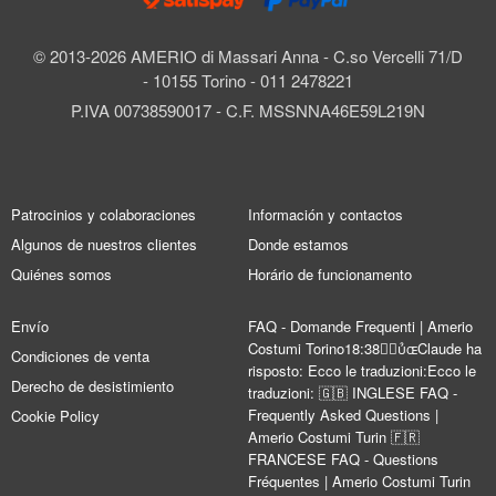
© 2013-2026 AMERIO di Massari Anna - C.so Vercelli 71/D
- 10155 Torino - 011 2478221
P.IVA 00738590017 - C.F. MSSNNA46E59L219N
Patrocinios y colaboraciones
Información y contactos
Algunos de nuestros clientes
Donde estamos
Quiénes somos
Horário de funcionamento
Envío
FAQ - Domande Frequenti | Amerio
Costumi Torino18:38Claude ha
Condiciones de venta
risposto: Ecco le traduzioni:Ecco le
Derecho de desistimiento
traduzioni: 🇬🇧 INGLESE FAQ -
Frequently Asked Questions |
Cookie Policy
Amerio Costumi Turin 🇫🇷
FRANCESE FAQ - Questions
Fréquentes | Amerio Costumi Turin