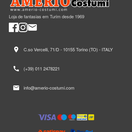
Loja de fantasias em Turim desde 1969
location_on
C.so Vercelli, 71/D - 10155 Torino (TO) - ITALY
call
(+39) 011 2478221
mail
info@amerio-costumi.com