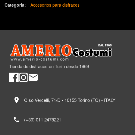
Categoría:
Accesorios para disfraces
Tienda de disfraces en Turín desde 1969
location_on
C.so Vercelli, 71/D - 10155 Torino (TO) - ITALY
call
(+39) 011 2478221