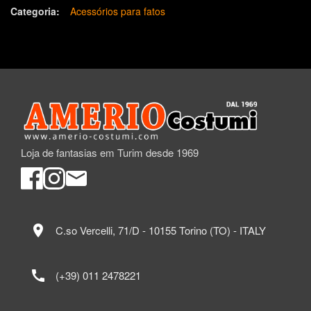
Categoria:
Acessórios para fatos
Loja de fantasias em Turim desde 1969
location_on
C.so Vercelli, 71/D - 10155 Torino (TO) - ITALY
call
(+39) 011 2478221