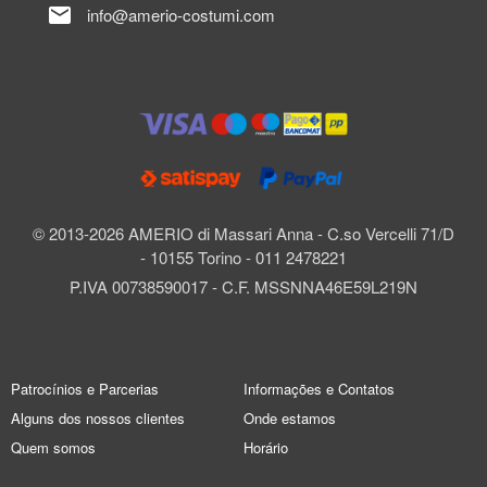
mail
info@amerio-costumi.com
© 2013-2026 AMERIO di Massari Anna - C.so Vercelli 71/D
- 10155 Torino - 011 2478221
P.IVA 00738590017 - C.F. MSSNNA46E59L219N
Patrocínios e Parcerias
Informações e Contatos
Alguns dos nossos clientes
Onde estamos
Quem somos
Horário