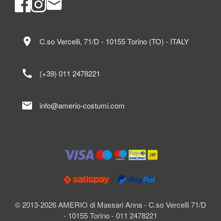
location_on
C.so Vercelli, 71/D - 10155 Torino (TO) - ITALY
call
(+39) 011 2478221
mail
info@amerio-costumi.com
© 2013-2026 AMERIO di Massari Anna - C.so Vercelli 71/D
- 10155 Torino - 011 2478221