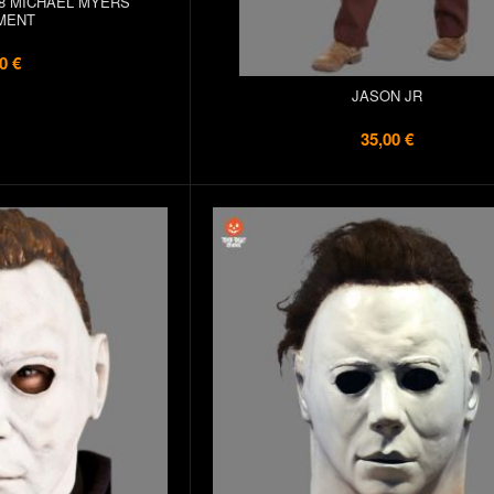
8 MICHAEL MYERS
MENT
0 €
JASON JR
35,00 €