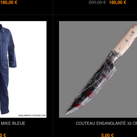
180,00 €
200,00 €
180,00 €
 MIKE BLEUE
COUTEAU ENSANGLANTÉ 33 C
0 €
5,00 €