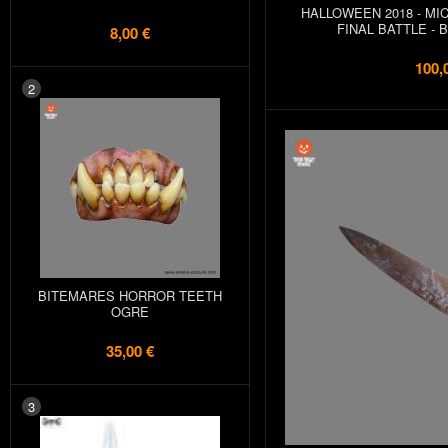
HALLOWEEN 2018 - MI
FINAL BATTLE - 
8,00 €
100,
2
BITEMARES HORROR TEETH
OGRE
35,00 €
3