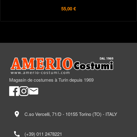
55,00 €
Magasin de costumes à Turin depuis 1969
location_on
C.so Vercelli, 71/D - 10155 Torino (TO) - ITALY
call
(+39) 011 2478221