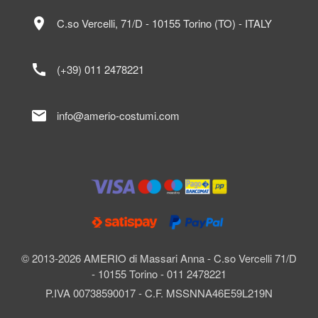
location_on
C.so Vercelli, 71/D - 10155 Torino (TO) - ITALY
call
(+39) 011 2478221
mail
info@amerio-costumi.com
© 2013-2026 AMERIO di Massari Anna - C.so Vercelli 71/D
- 10155 Torino - 011 2478221
P.IVA 00738590017 - C.F. MSSNNA46E59L219N