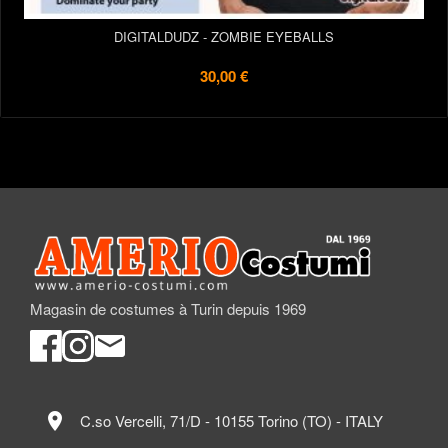
DIGITALDUDZ - ZOMBIE EYEBALLS
30,00 €
Magasin de costumes à Turin depuis 1969
location_on
C.so Vercelli, 71/D - 10155 Torino (TO) - ITALY