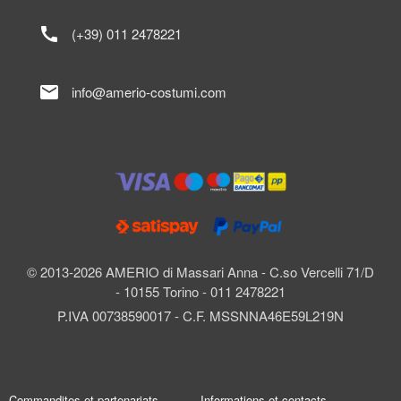
call
(+39) 011 2478221
mail
info@amerio-costumi.com
© 2013-2026 AMERIO di Massari Anna - C.so Vercelli 71/D
- 10155 Torino - 011 2478221
P.IVA 00738590017 - C.F. MSSNNA46E59L219N
Commandites et partenariats
Informations et contacts