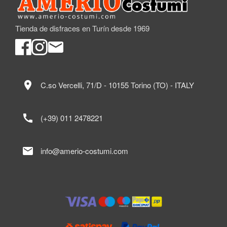
Tienda de disfraces en Turín desde 1969
location_on
C.so Vercelli, 71/D - 10155 Torino (TO) - ITALY
call
(+39) 011 2478221
mail
info@amerio-costumi.com