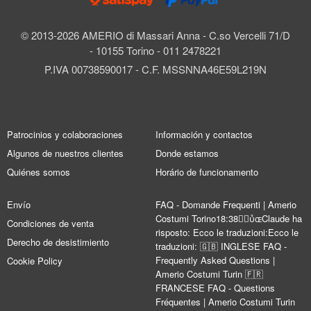
© 2013-2026 AMERIO di Massari Anna - C.so Vercelli 71/D
- 10155 Torino - 011 2478221
P.IVA 00738590017 - C.F. MSSNNA46E59L219N
Patrocinios y colaboraciones
Información y contactos
Algunos de nuestros clientes
Donde estamos
Quiénes somos
Horário de funcionamento
Envío
FAQ - Domande Frequenti | Amerio
Costumi Torino18:38Claude ha
Condiciones de venta
risposto: Ecco le traduzioni:Ecco le
Derecho de desistimiento
traduzioni: 🇬🇧 INGLESE FAQ -
Frequently Asked Questions |
Cookie Policy
Amerio Costumi Turin 🇫🇷
FRANCESE FAQ - Questions
Fréquentes | Amerio Costumi Turin