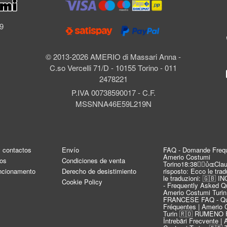
l
69
© 2013-2026 AMERIO di Massari Anna -
C.so Vercelli 71/D - 10155 Torino - 011
2478221
P.IVA 00738590017 - C.F.
MSSNNA46E59L219N
y contactos
Envío
FAQ - Domande Frequ
Amerio Costumi
os
Condiciones de venta
Torino18:38Clau
uncionamento
Derecho de desistimiento
risposto: Ecco le tra
le traduzioni: 🇬🇧 
Cookie Policy
- Frequently Asked Qu
Amerio Costumi Turin
FRANCESE FAQ - Qu
Fréquentes | Amerio 
Turin 🇷🇴 RUMENO 
Întrebări Frecvente |