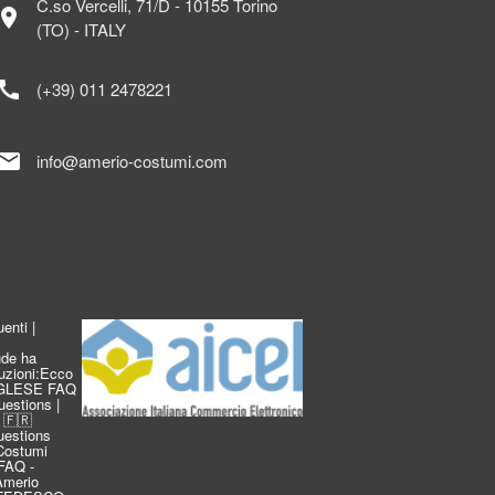
C.so Vercelli, 71/D - 10155 Torino
ocation_on
(TO) - ITALY
call
(+39) 011 2478221
mail
info@amerio-costumi.com
enti |
de ha
duzioni:Ecco
INGLESE FAQ
estions |
 🇫🇷
estions
Costumi
FAQ -
 Amerio