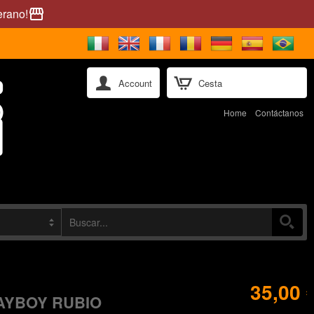
erano!
storefront
Account
Cesta
Home
Contáctanos
35,00 
AYBOY RUBIO