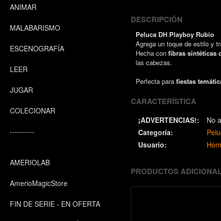
ANIMAR
DESCRIPCIÓN
MALABARISMO
Peluca DH Playboy Rubio
Agrega un toque de estilo y t
ESCENOGRAFÍA
Hecha con
fibras sintéticas
las cabezas.
LEER
Perfecta para
fiestas temátic
JUGAR
CARACTERÍSTICA
COLECIONAR
¡ADVERTENCIAS!:
No a
----------
Categoría:
Pelu
Usuario:
Hom
AMERIOLAB
PRODUCTOS ADICIONA
AmerioMagicStore
FIN DE SERIE - EN OFERTA