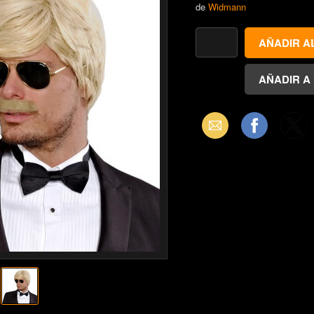
de
Widmann
Email
Facebook
X
(Twitter)