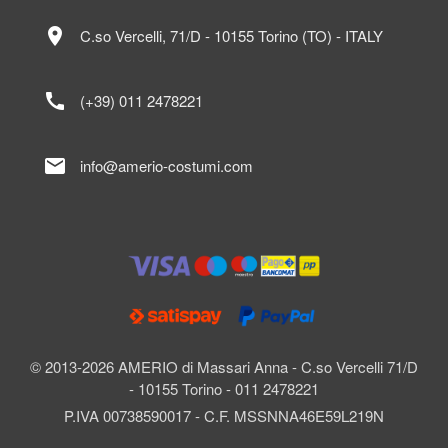
location_on
C.so Vercelli, 71/D - 10155 Torino (TO) - ITALY
call
(+39) 011 2478221
mail
info@amerio-costumi.com
© 2013-2026 AMERIO di Massari Anna - C.so Vercelli 71/D
- 10155 Torino - 011 2478221
P.IVA 00738590017 - C.F. MSSNNA46E59L219N