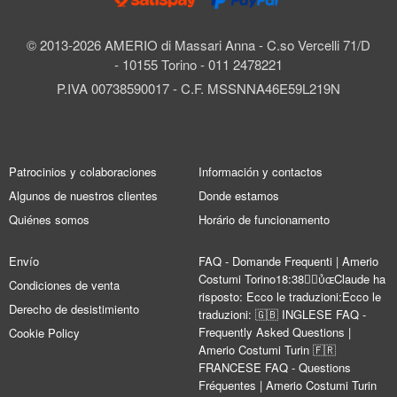
© 2013-2026 AMERIO di Massari Anna - C.so Vercelli 71/D
- 10155 Torino - 011 2478221
P.IVA 00738590017 - C.F. MSSNNA46E59L219N
Patrocinios y colaboraciones
Información y contactos
Algunos de nuestros clientes
Donde estamos
Quiénes somos
Horário de funcionamento
Envío
FAQ - Domande Frequenti | Amerio
Costumi Torino18:38Claude ha
Condiciones de venta
risposto: Ecco le traduzioni:Ecco le
Derecho de desistimiento
traduzioni: 🇬🇧 INGLESE FAQ -
Frequently Asked Questions |
Cookie Policy
Amerio Costumi Turin 🇫🇷
FRANCESE FAQ - Questions
Fréquentes | Amerio Costumi Turin