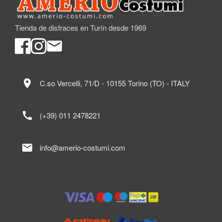
Tienda de disfraces en Turín desde 1969
location_on
C.so Vercelli, 71/D - 10155 Torino (TO) - ITALY
call
(+39) 011 2478221
mail
info@amerio-costumi.com