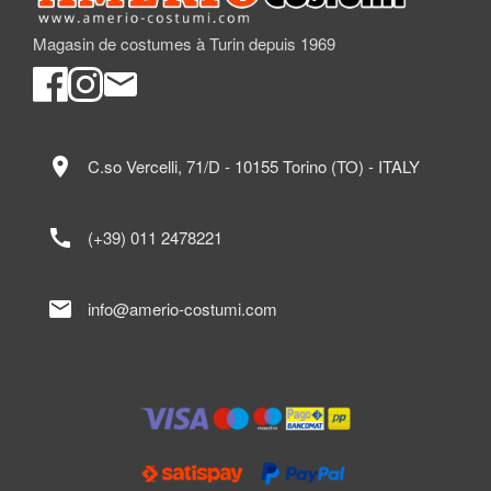
Magasin de costumes à Turin depuis 1969
location_on
C.so Vercelli, 71/D - 10155 Torino (TO) - ITALY
call
(+39) 011 2478221
mail
info@amerio-costumi.com