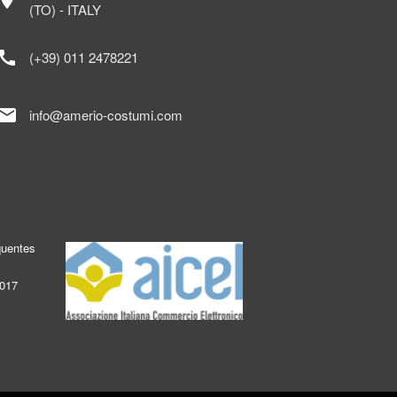
ocation_on
(TO) - ITALY
call
(+39) 011 2478221
mail
info@amerio-costumi.com
quentes
2017