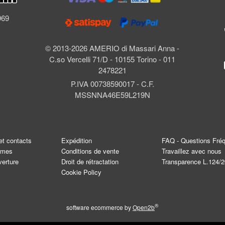
l
969
© 2013-2026 AMERIO di Massari Anna -
C.so Vercelli 71/D - 10155 Torino - 011
2478221
P.IVA 00738590017 - C.F.
MSSNNA46E59L219N
et contacts
Expédition
FAQ - Questions Fré
mmes
Conditions de vente
Travaillez avec nous
verture
Droit de rétractation
Transparence L.124/
Cookie Policy
®
software ecommerce by
Open2b