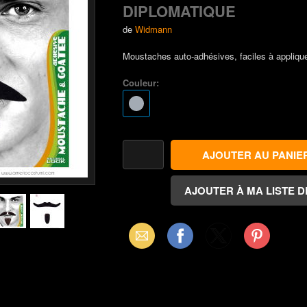
DIPLOMATIQUE
de
Widmann
Moustaches auto-adhésives, faciles à appliquer 
Couleur:
Email
Facebook
X
Pinterest
(Twitter)