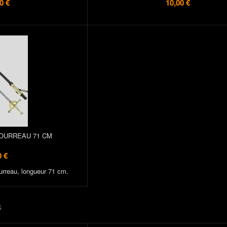
0 €
10,00 €
OURREAU 71 CM
0 €
ourreau, longueur 71 cm.
S