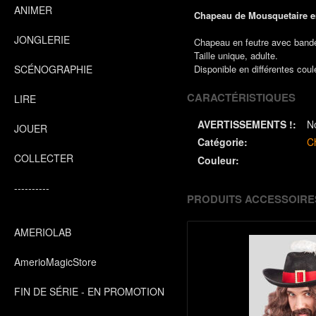
ANIMER
Chapeau de Mousquetaire en
JONGLERIE
Chapeau en feutre avec bande
Taille unique, adulte.
SCÉNOGRAPHIE
Disponible en différentes coul
CARACTÉRISTIQUES
LIRE
AVERTISSEMENTS !:
N
JOUER
Catégorie:
C
COLLECTER
Couleur:
----------
PRODUITS ACCESSOIRE
AMERIOLAB
AmerioMagicStore
FIN DE SÉRIE - EN PROMOTION