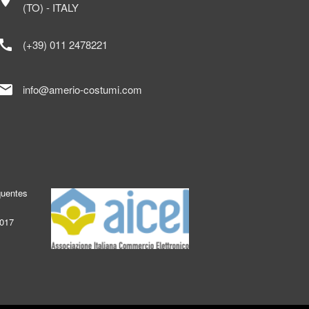
ocation_on
(TO) - ITALY
call
(+39) 011 2478221
mail
info@amerio-costumi.com
quentes
2017