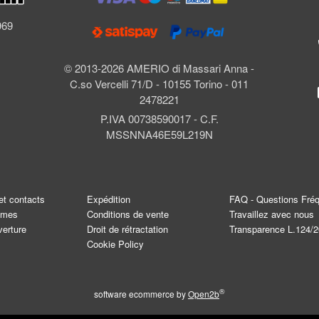
l
969
© 2013-2026 AMERIO di Massari Anna -
C.so Vercelli 71/D - 10155 Torino - 011
2478221
P.IVA 00738590017 - C.F.
MSSNNA46E59L219N
et contacts
Expédition
FAQ - Questions Fré
mmes
Conditions de vente
Travaillez avec nous
verture
Droit de rétractation
Transparence L.124/
Cookie Policy
®
software ecommerce by
Open2b