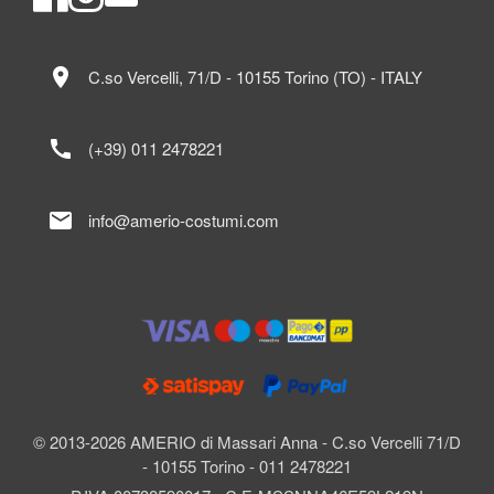
location_on
C.so Vercelli, 71/D - 10155 Torino (TO) - ITALY
call
(+39) 011 2478221
mail
info@amerio-costumi.com
© 2013-2026 AMERIO di Massari Anna - C.so Vercelli 71/D
- 10155 Torino - 011 2478221