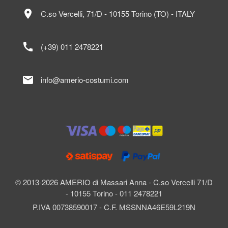
location_on
C.so Vercelli, 71/D - 10155 Torino (TO) - ITALY
call
(+39) 011 2478221
mail
info@amerio-costumi.com
© 2013-2026 AMERIO di Massari Anna - C.so Vercelli 71/D
- 10155 Torino - 011 2478221
P.IVA 00738590017 - C.F. MSSNNA46E59L219N