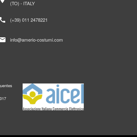
ocation_on
(TO) - ITALY
call
(+39) 011 2478221
mail
info@amerio-costumi.com
quentes
2017