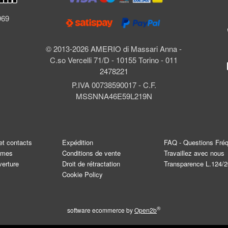
l
969
© 2013-2026 AMERIO di Massari Anna -
C.so Vercelli 71/D - 10155 Torino - 011
2478221
P.IVA 00738590017 - C.F.
MSSNNA46E59L219N
et contacts
Expédition
FAQ - Questions Fré
mmes
Conditions de vente
Travaillez avec nous
verture
Droit de rétractation
Transparence L.124/
Cookie Policy
®
software ecommerce by
Open2b