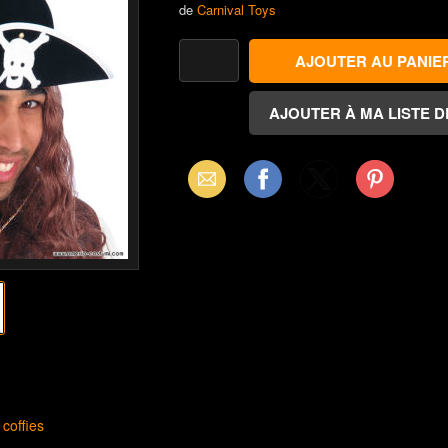
de
Carnival Toys
Email
Facebook
X
Pinterest
(Twitter)
coffies