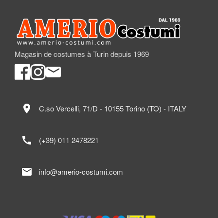
Magasin de costumes à Turin depuis 1969
location_on
C.so Vercelli, 71/D - 10155 Torino (TO) - ITALY
call
(+39) 011 2478221
mail
info@amerio-costumi.com