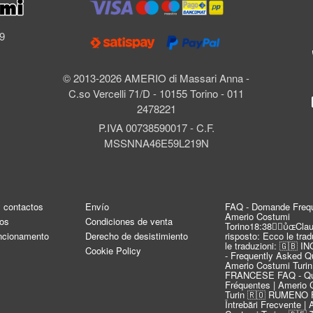
l
69
© 2013-2026 AMERIO di Massari Anna -
C.so Vercelli 71/D - 10155 Torino - 011
2478221
P.IVA 00738590017 - C.F.
MSSNNA46E59L219N
y contactos
Envío
FAQ - Domande Frequ
Amerio Costumi
os
Condiciones de venta
Torino18:38Clau
uncionamento
Derecho de desistimiento
risposto: Ecco le tra
le traduzioni: 🇬🇧 
Cookie Policy
- Frequently Asked Qu
Amerio Costumi Turin
FRANCESE FAQ - Qu
Fréquentes | Amerio 
Turin 🇷🇴 RUMENO 
Întrebări Frecvente |