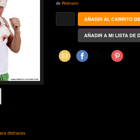
de
Widmann
Email
Facebook
X
Pinterest
(Twitter)
ara disfraces