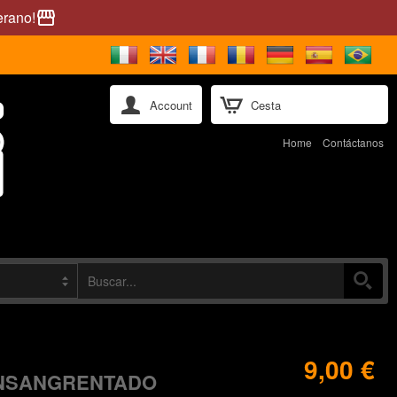
erano!
storefront
Account
Cesta
Home
Contáctanos
9,00 €
ENSANGRENTADO