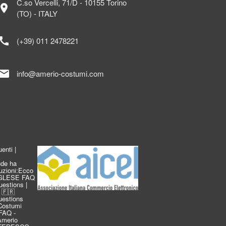
C.so Vercelli, 71/D - 10155 Torino
ocation_on
(TO) - ITALY
call
(+39) 011 2478221
mail
info@amerio-costumi.com
enti |
de ha
duzioni:Ecco
INGLESE FAQ
estions |
 🇫🇷
estions
Costumi
FAQ -
 Amerio