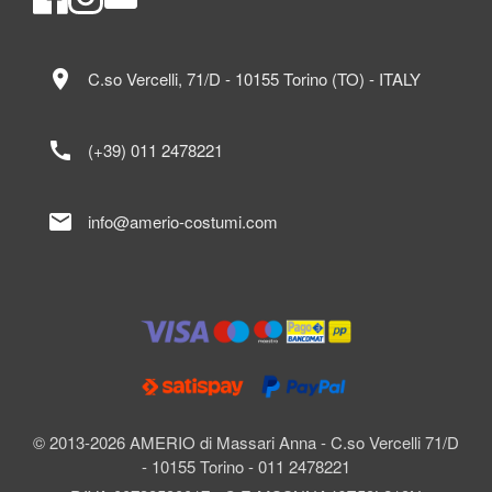
location_on
C.so Vercelli, 71/D - 10155 Torino (TO) - ITALY
call
(+39) 011 2478221
mail
info@amerio-costumi.com
© 2013-2026 AMERIO di Massari Anna - C.so Vercelli 71/D
- 10155 Torino - 011 2478221