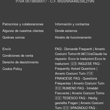
P.IVA 00738590017 - C.F. MSSNNA46E59L219N
Patrocinios y colaboraciones
Información y contactos
Algunos de nuestros clientes
Donde estamos
Quiénes somos
Horário de funcionamento
Envío
FAQ - Domande Frequenti | Amerio
Costumi Torino18:38Claude ha
Condiciones de venta
risposto: Ecco le traduzioni:Ecco le
Derecho de desistimiento
traduzioni: 🇬🇧 INGLESE FAQ -
Frequently Asked Questions |
Cookie Policy
Amerio Costumi Turin 🇫🇷
FRANCESE FAQ - Questions
Fréquentes | Amerio Costumi Turin
🇷🇴 RUMENO FAQ - Întrebări
Frecvente | Amerio Costumi Torino
🇩🇪 TEDESCO FAQ - Häufig
gestellte Fragen | Amerio Costumi
Turin 🇪🇸 SPAGNOLO FAQ -